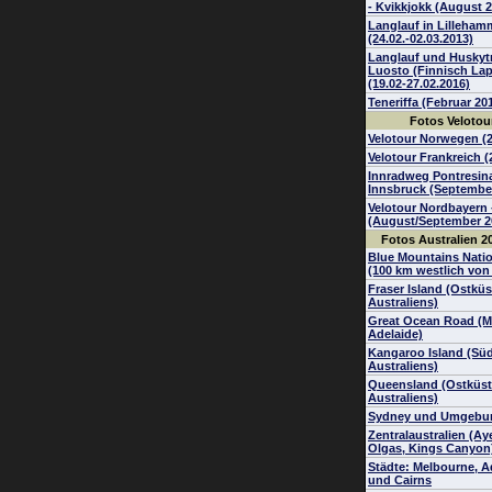
- Kvikkjokk (August 
Langlauf in Lilleham
(24.02.-02.03.2013)
Langlauf und Huskytr
Luosto (Finnisch Lap
(19.02-27.02.2016)
Teneriffa (Februar 20
Fotos Velotou
Velotour Norwegen (
Velotour Frankreich (
Innradweg Pontresina
Innsbruck (Septembe
Velotour Nordbayern 
(August/September 2
Fotos Australien 2
Blue Mountains Nati
(100 km westlich von
Fraser Island (Ostküs
Australiens)
Great Ocean Road (M
Adelaide)
Kangaroo Island (Sü
Australiens)
Queensland (Ostküs
Australiens)
Sydney und Umgebu
Zentralaustralien (Ay
Olgas, Kings Canyon
Städte: Melbourne, A
und Cairns