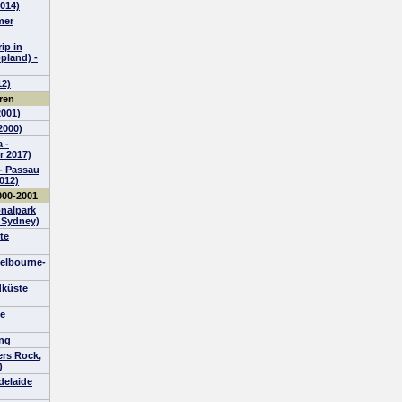
2014)
mer
ip in
pland) -
12)
ren
2001)
2000)
 -
r 2017)
- Passau
012)
000-2001
onalpark
 Sydney)
te
elbourne-
dküste
te
ng
ers Rock,
)
delaide