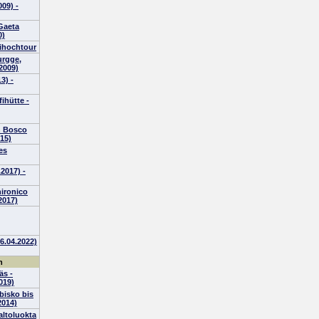
009) -
 Gaeta
0)
kihochtour
urgge,
.2009)
3) -
ihütte -
h Bosco
015)
es
.2017) -
ironico
2017)
6.04.2022)
n
s -
019)
bisko bis
2014)
altoluokta