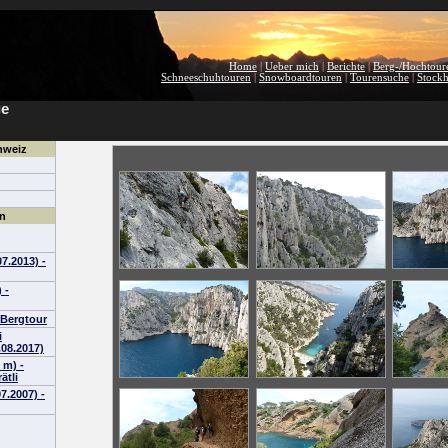
Home
|
Ueber mich
|
Berichte
|
Berg-/Hochtour
Schneeschuhtouren
|
Snowboardtouren
|
Tourensuche
|
Stock
ge
hweiz
n
7.2013) -
 -
- Bergtour
i
.08.2017)
 m) -
ätli
7.2007) -