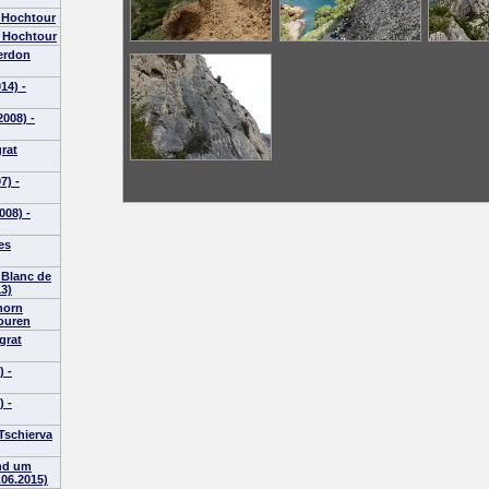
- Hochtour
- Hochtour
erdon
14) -
008) -
rat
7) -
008) -
es
 Blanc de
13)
horn
touren
grat
) -
) -
 Tschierva
und um
.06.2015)