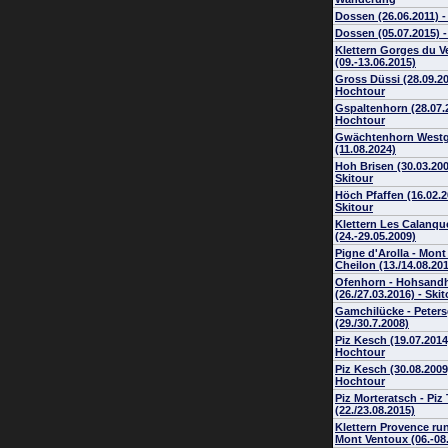
Dossen (26.06.2011) 
Dossen (05.07.2015) 
Klettern Gorges du V
(09.-13.06.2015)
Gross Düssi (28.09.20
Hochtour
Gspaltenhorn (28.07.2
Hochtour
Gwächtenhorn Westg
(11.08.2024)
Hoh Brisen (30.03.200
Skitour
Höch Pfaffen (16.02.2
Skitour
Klettern Les Calanqu
(24.-29.05.2009)
Pigne d'Arolla - Mont
Cheilon (13./14.08.20
Ofenhorn - Hohsand
(26./27.03.2016) - Ski
Gamchilücke - Peters
(29./30.7.2008)
Piz Kesch (19.07.2014
Hochtour
Piz Kesch (30.08.2009
Hochtour
Piz Morteratsch - Piz
(22./23.08.2015)
Klettern Provence r
Mont Ventoux (06.-08