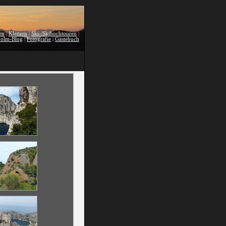
en
|
Klettern
|
Ski-/Skihochtouren
|
holm-Blog
|
Fotografie
|
Gästebuch