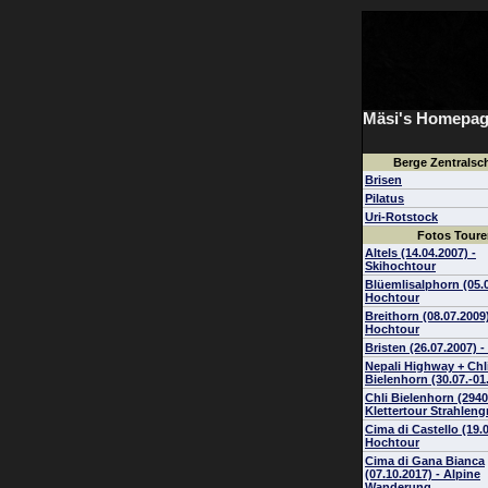
Mäsi's Homepa
Berge Zentralsc
Brisen
Pilatus
Uri-Rotstock
Fotos Toure
Altels (14.04.2007) -
Skihochtour
Blüemlisalphorn (05.0
Hochtour
Breithorn (08.07.2009)
Hochtour
Bristen (26.07.2007) 
Nepali Highway + Chl
Bielenhorn (30.07.-01
Chli Bielenhorn (2940
Klettertour Strahlengr
Cima di Castello (19.0
Hochtour
Cima di Gana Bianca
(07.10.2017) - Alpine
Wanderung