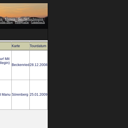
en
|
Klettern
|
Ski-/Skihochtouren
|
holm-Blog
|
Fotografie
|
Gästebuch
Karte
Tourdatum
r! Mit
legin)
Beckenried
28.12.2008
nd Manu
Sörenberg
25.01.2009