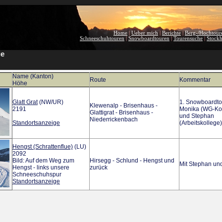
Home
|
Ueber mich
|
Berichte
|
Berg-/Hochtour
Schneeschuhtouren
|
Snowboardtouren
|
Tourensuche
|
Stock
ge
Name (Kanton)
Route
Kommentar
Höhe
Glatt Grat
(NW/UR)
1. Snowboardtou
Klewenalp - Brisenhaus -
2191
Monika (WG-Kol
Glattigrat - Brisenhaus -
und Stephan
Niederrickenbach
Standortsanzeige
(Arbeitskollege)
Hengst (Schrattenflue)
(LU)
2092
Bild: Auf dem Weg zum
Hirsegg - Schlund - Hengst und
Mit Stephan u
Hengst - links unsere
zurück
Schneeschuhspur
Standortsanzeige